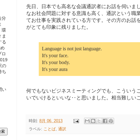
先日、日本でも高名な会議通訳者にお話を伺いま
なお社会問題に対する意識も高く、通訳という職
造分
てお仕事を実践されている方です。その方のお話
ま
がとても印象に残りました。
、環
ィま
する
始め
Language is not just language.
プロ
It's your face.
19
It's your body.
訳の
It's your aura
待ち
問い
何でもないビジネスミーティングでも、こういう
いでいけるといいな‥と思いました。相当難しい
時刻:
8月 06, 2013
ラベル:
ことば
,
通訳