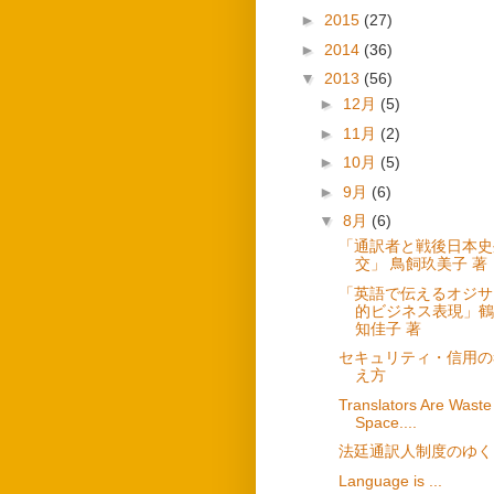
►
2015
(27)
►
2014
(36)
▼
2013
(56)
►
12月
(5)
►
11月
(2)
►
10月
(5)
►
9月
(6)
▼
8月
(6)
「通訳者と戦後日本史
交」 鳥飼玖美子 著
「英語で伝えるオジサ
的ビジネス表現」鶴
知佳子 著
セキュリティ・信用の
え方
Translators Are Waste
Space....
法廷通訳人制度のゆく
Language is ...