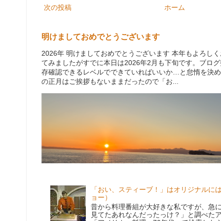
次の投稿
ホーム
明けましておめでとうございます
2026年 明けましておめでとうございます 本年もよろ
てみましたがすでに本日は2026年2月も下旬です。ブロ
存確認できるレベルでできていればいいか…と怠惰を決め
の正月はご挨拶もないままだったので「お...
「おい、スティーブ！」はオリジナルに
ョー）
昔から料理番組が大好きな私ですが、急
見てたあれなんだったっけ？」と調べた