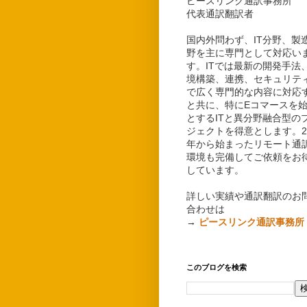
ピースリンク通訳事務所
代表通訳翻訳者
国内外問わず、IT分野、製
野を主に専門として対応い
す。ITでは最新の開発手法
境構築、連携、セキュリテ
で広く専門的な内容に対応
と共に、特にEコマースを
とするITと異分野融合型の
ジェクトを得意とします。20
年から始まったリモート通
環境も完備してご依頼をお
しています。
詳しい実績や通訳翻訳のお
合わせは
→
ピースリンク通訳事務所
このブログを検索