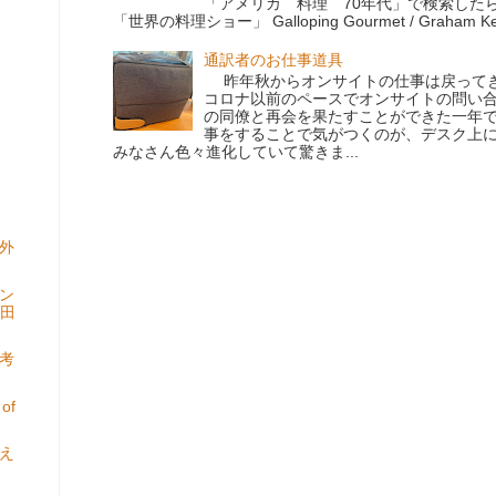
「アメリカ 料理 70年代」で検索した
「世界の料理ショー」 Galloping Gourmet / Graham Kerr
通訳者のお仕事道具
昨年秋からオンサイトの仕事は戻ってき
コロナ以前のペースでオンサイトの問い
の同僚と再会を果たすことができた一年
事をすることで気がつくのが、デスク上
みなさん色々進化していて驚きま...
外
ン
田
考
 of
え