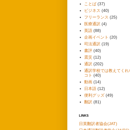
ことば
(37)
ビジネス
(40)
フリーランス
(25)
医療通訳
(4)
英語
(88)
企画イベント
(20)
司法通訳
(19)
書評
(40)
震災
(12)
通訳
(202)
通訳学校では教えてくれ
コト
(40)
動画
(14)
日本語
(12)
便利グッズ
(49)
翻訳
(81)
LINKS
日英翻訳者協会(JAT)