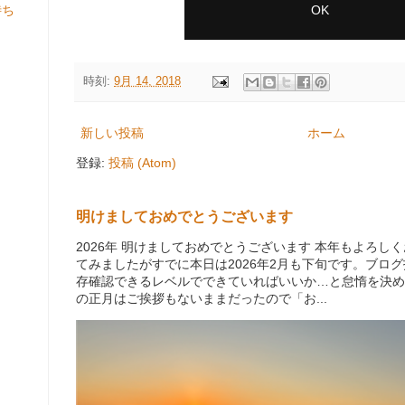
が待ち
時刻:
9月 14, 2018
新しい投稿
ホーム
登録:
投稿 (Atom)
明けましておめでとうございます
2026年 明けましておめでとうございます 本年もよろ
てみましたがすでに本日は2026年2月も下旬です。ブロ
存確認できるレベルでできていればいいか…と怠惰を決め
の正月はご挨拶もないままだったので「お...