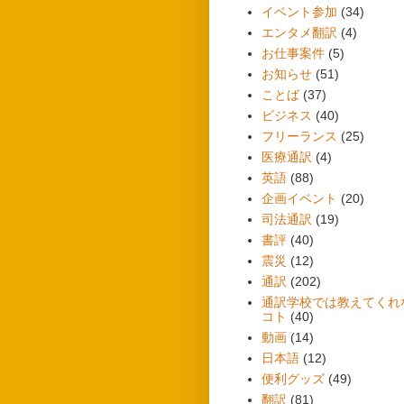
イベント参加
(34)
エンタメ翻訳
(4)
お仕事案件
(5)
お知らせ
(51)
ことば
(37)
ビジネス
(40)
フリーランス
(25)
医療通訳
(4)
英語
(88)
企画イベント
(20)
司法通訳
(19)
書評
(40)
震災
(12)
通訳
(202)
通訳学校では教えてくれ
コト
(40)
動画
(14)
日本語
(12)
便利グッズ
(49)
翻訳
(81)