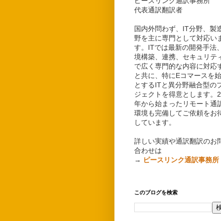
ピースリンク通訳事務所
代表通訳翻訳者
国内外問わず、IT分野、製
野を主に専門として対応い
す。ITでは最新の開発手法
境構築、連携、セキュリテ
で広く専門的な内容に対応
と共に、特にEコマースを
とするITと異分野融合型の
ジェクトを得意とします。20
年から始まったリモート通
環境も完備してご依頼をお
しています。
詳しい実績や通訳翻訳のお
合わせは
→
ピースリンク通訳事務所
このブログを検索