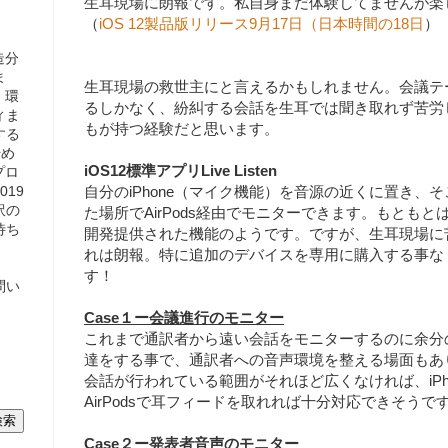
生耳現場に朗報です。私自身まだ体験してませんが楽
（
iOS 12製品版リリース9月17日（日本時間の18日
）
造分
ま
生耳現場の救世主にと言えるかもしれません。会議テ
、環
るしかなく、紛糾する会話を生耳では聞き取れず苦労
ィま
もが持つ経験だと思います。
する
始め
iOS12標準アプリLive Listen
プロ
19
自分のiPhone（マイク機能）を音源の近くに置き、
訳の
た場所でAirPods経由でモニターできます。もとも
待ち
開発提供された機能のようです。ですが、生耳現場に
れは朗報。特に追加のデバイスを専用に購入する事な
す！
問い
Case１ー会議進行のモニター
これまで通訳者から遠い会話をモニターするのに余分
達をする事で、通訳者への音声環境を整える場面もあ
会話が行われている範囲がそれほど広くなければ、iPh
AirPodsで耳フィードを取れれば十分対応できそうで
Case２ー発表者音声のモニター