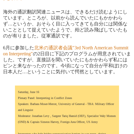
海外の通訳翻訳関連ニュースは、できるだけ読むようにし
ています。ところが、以前から読んでいたにもかかわら
ず…というか、おそらく目に入ってきても自分には関係な
いこととして捉えていたようで、殆ど読み飛ばしていたも
のが有りました。従軍通訳です。
6月に参加した
北米の通訳者会議"3rd North American Summit
on Interpreting"
の2日目に下記のプログラムが用意されていま
した。ですが、直接話を聞いていたにもかかわらず私には
ピンと来なかったのです。今頃になって自分が平和ぼけの
日本人だ…ということに気付いて愕然としています。
Saturday, June 16
Plenary Panel: Interpreting in Conflict Zones
Speakers: Barbara Moser-Mercer, University of Geneval - TBA: Military Officer
and Linguist
Moderator: Jonathan Levy , Sargent Tariq Hamid (OEF), Specialist Waly Momen
(OND) & Captain Simeon Harvey, Foreign Area Officer, US Army
Interpreters who help bridge communication barriers in war zones, during