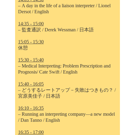
– A day in the life of a liaison interpreter / Lionel
Dersot / English
14:35 - 15:00
– 監査通訳 / Derek Wessman / 日本語
15:05 - 15:30
休憩
15:30 - 15:40
– Medical Interpreting: Problem Prescription and
Prognosis/ Cate Swift / English
15:40 - 16:05
– どうするレートアップ－失敗はつきもの？ /
宮原美佳子 / 日本語
16:10 - 16:35
– Running an interpreting company—a new model
/ Dan Tanno / English
16:35 - 17:00