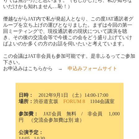
りでは無かったと思います。（もしかしたら、私が知らな
いだけかも知れません…恥！）
僭越ながらJAT内で私が発起人となり、この度JAT通訳者グ
ループを立ち上げの運びとなりました。まずは今回の第一
回ミーティングで、現役通訳者の現状について講演を聴
き、その後の交流会等で今後この会をどう盛り上げていけ
ばよいのか多くの方のお話を伺いたいと考えています。
この会議はJAT非会員も参加可能です。是非ふるってご参加
下さい。
お申込みはこちらから →
申込みフォームサイト
日時：
2012年9月1日 （土）14:00-17:00
場所：
渋谷道玄坂
FORUM 8
1104会議室
参加費：
JAT会員 無料 / 非会員 1,000
円 （交流会参加費は別 途）
公演予定：
14:05 - 14:30