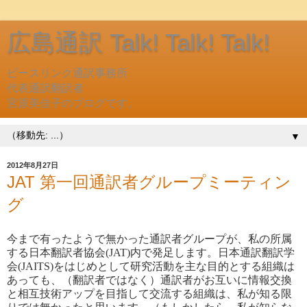
広島通訳 Talk! Talk! Talk!
ピースリンク通訳事務所
代表通訳翻訳者
宮原美佳子のブログです。
▼
2012年8月27日
JAT 第一回通訳者グループミーティン
グ
今まで有ったようで無かった通訳者グループが、私の所属
する日本翻訳者協会(JAT)内で発足します。日本通訳翻訳学
会(JAITS)をはじめとして研究活動を主な目的とする組織は
あっても、（翻訳者ではなく）通訳者がお互いに情報交換
と相互技術アップを目指して交流する組織は、私が知る限