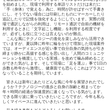
を始めました。現場で利用する単語リストだけは未だに
「手（身体）で覚える」為に、時間が許せばすべて手書き
にし、そうでない場合には印刷したものにマーカーしたり
追記したりで記憶を強化するようにしています。実際の現
場で通訳しながらの利用は、リモート通訳で自前の機材を
利用するときに「文字起こし機能」を利用する程度です
が、必ずしも役に立つとは言えないのが難点。
こんな風にテクノロジーの進化を楽しみながら活用でき
ていますが、夏以降に昨年に輪をかけて増加した現場案件
では、オーディエンスが近い事で自分自身の気持ちが引き
締まり静かに高揚する感じを思い出し「人間のコミュニケ
ーションを橋渡ししている実感」を改めて噛み締めること
ができた気がします。そして現場に「足を運ぶ」事で1日の
歩数も昨年から激増し、健康面でも恐らくこれはプラスに
なっていることを期待しています。
皆さんは新年にあたりどんな風に今年を展望されたでし
ょうか？テクノロジーの進歩と自身の加齢と相まってか
年々時間の経過が加速度的に速くなっている気がします。
できる限り波に乗っていきたいところですが、今年も私ら
しくマイペースに進んでいきたいと思います。