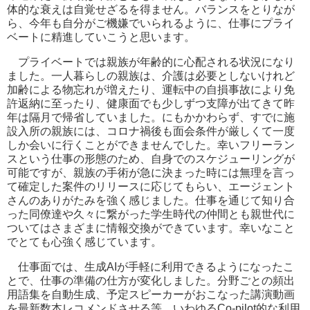
体的な衰えは自覚せざるを得ません。バランスをとりなが
ら、今年も自分がご機嫌でいられるように、仕事にプライ
ベートに精進していこうと思います。
プライベートでは親族が年齢的に心配される状況になり
ました。一人暮らしの親族は、介護は必要としないけれど
加齢による物忘れが増えたり、運転中の自損事故により免
許返納に至ったり、健康面でも少しずつ支障が出てきて昨
年は隔月で帰省していました。にもかかわらず、すでに施
設入所の親族には、コロナ禍後も面会条件が厳しくて一度
しか会いに行くことができませんでした。幸いフリーラン
スという仕事の形態のため、自身でのスケジューリングが
可能ですが、親族の手術が急に決まった時には無理を言っ
て確定した案件のリリースに応じてもらい、エージェント
さんのありがたみを強く感じました。仕事を通じて知り合
った同僚達や久々に繋がった学生時代の仲間とも親世代に
ついてはさまざまに情報交換ができています。幸いなこと
でとても心強く感じています。
仕事面では、生成AIが手軽に利用できるようになったこ
とで、仕事の準備の仕方が変化しました。分野ごとの頻出
用語集を自動生成、予定スピーカーがおこなった講演動画
を最新数本レコメンドさせる等、いわゆるCo-pilot的な利用