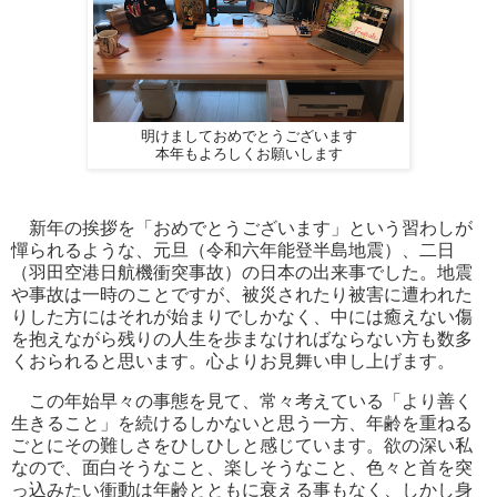
明けましておめでとうございます
本年もよろしくお願いします
新年の挨拶を「おめでとうございます」という習わしが
憚られるような、元旦（令和六年能登半島地震）、二日
（羽田空港日航機衝突事故）の日本の出来事でした。地震
や事故は一時のことですが、被災されたり被害に遭われた
りした方にはそれが始まりでしかなく、中には癒えない傷
を抱えながら残りの人生を歩まなければならない方も数多
くおられると思います。心よりお見舞い申し上げます。
この年始早々の事態を見て、常々考えている「より善く
生きること」を続けるしかないと思う一方、年齢を重ねる
ごとにその難しさをひしひしと感じています。欲の深い私
なので、面白そうなこと、楽しそうなこと、色々と首を突
っ込みたい衝動は年齢とともに衰える事もなく、しかし身