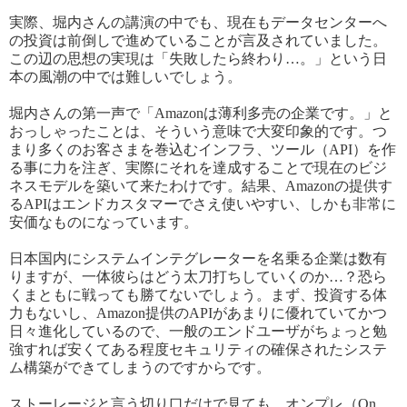
実際、堀内さんの講演の中でも、現在もデータセンターへ
の投資は前倒しで進めていることが言及されていました。
この辺の思想の実現は「失敗したら終わり…。」という日
本の風潮の中では難しいでしょう。
堀内さんの第一声で「Amazonは薄利多売の企業です。」と
おっしゃったことは、そういう意味で大変印象的です。つ
まり多くのお客さまを巻込むインフラ、ツール（API）を作
る事に力を注ぎ、実際にそれを達成することで現在のビジ
ネスモデルを築いて来
たわけです
。結果、Amazonの提供す
るAPIはエンドカスタマーでさえ使いやすい、しかも非常に
安価なものになっています。
日本国内にシステムインテグレーターを名乗る企業は数有
りますが、一体彼らはどう太刀打ちしていくのか…？恐ら
くまともに戦っても勝てないでしょう。まず、投資する体
力もないし、Amazon提供のAPIがあまりに優れていてかつ
日々進化しているので、一般のエンドユーザがちょっと勉
強すれば安くてある程度セキュリティの確保されたシステ
ム構築ができてしまうのですからです。
ストーレージと言う切り口だけで見ても、オンプレ（On