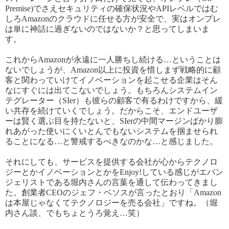
Premise)でさえセキュリティの確保状況やAPIレベルではむ
しろAmazonのクラウドに任せる方が安全で、実はオンプレ
は単に神話に過ぎないのではないか？と思ってしまいま
す。
これからAmazonが永遠に一人勝ちし続ける…ということは
ないでしょうが、Amazon以上に投資を惜しまず戦略的に顧
客と関わっていけてイノベーションを起こせる企業はそん
なにすぐには出てこないでしょう。もちろんシステムイン
テグレーター（SIer）も彼らの顧客
で有るわけ
ですから、緩
い共存を続けていくでしょう。
だからこそ
、エンドユーザ
ーは賢く選ぶ目を持たないと、SIerの中間マージンばかり膨
れあがった使いにくいとんでもないシステムを掴ませられ
ることになる…と警戒するべきなのかな…と感じました。
それにしても、サービスを提供する会社が心からテクノロ
ジーとかイノベーションとかをEnjoy!している感じがエバン
ジェリストである堀内さんの言葉を通して伝わってきまし
た。創業者CEOのジェフ・ベソスが
言った
とおり「Amazon
は本屋じゃなくてテクノロジーを売る会社」ですね。（堀
内さん談、でもちょとうろ覚え…笑）