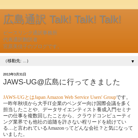
広島通訳 Talk! Talk! Talk!
ピースリンク通訳事務所
代表通訳翻訳者
宮原美佳子のブログです。
▼
2013年3月31日
JAWS-UG@広島に行ってきました
JAWS-U
G
とはJapan Amazon Web Service Users' Group
です。
一昨年秋頃
から大手IT企業のベンダー向け国際会議を
多く
担当したことや、データサイエンティスト養成入門セミナ
ーの仕事を
複数回したことか
ら
、クラウドコンピューティ
ング業界でも他社の追随を許さない程リードを続けてい
る…と言われているAmazonってどんな会社？と気になって
いました。