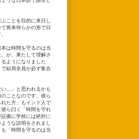
ちょうな日本語で謝罪と
学ぶことを目的に来日し
いて将来何らかの形で日
す。
日本は時間を守るのは当
た。が、果たして理解さ
さるようになりました
まで結局全員が必ず集合
ない…」と思われるかも
通のことなのです。彼ら
られた方」もインド人で
（彼ら曰く「時間を守れ
が証拠に学校には絶対に
いような説明をされまし
とも「時間を守るのは当