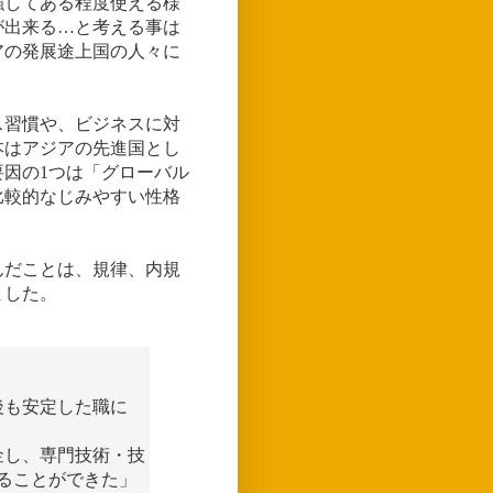
強してある程度使える様
が出来る…と考える事は
アの発展途上国の人々に
。
ス習慣や、ビジネスに対
本はアジアの先進国とし
因の1つは「グローバル
比較的なじみやすい性格
んだことは、規律、内規
ました。
後も安定した職に
金し、専門技術・技
ることができた」