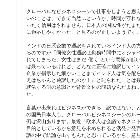
グローバルなビジネスシーンで仕事をしようと思
いのことは、できて当然…というか、時間が守れ
ったく信用はされません。日本人の国民性がたま
に適応しやすかった、と見るのが正しいようです
インドの日系企業で通訳をされているインド人の
るのですが「同僚女性通訳は勤務時間中にオシャ
れてしまった。女性はまだ”働く”という意識が低
は残っているけれど、どんなに正確に通訳してイ
企業が指示した細かいことまでインド人は気を配
えはちゃんと通訳したのか！』と叱られたことは
就労する側の意識とか背景文化の問題なんだよね
た。
言葉が出来ればビジネスができる…訳ではない、
の国民日本人も、グローバルビジネスシーンのル
例は沢山あります。最近「欧米人は会議でネクス
目的としているから意見を求められると活発に発
議の中で結論を出すもんだと思っているから、意