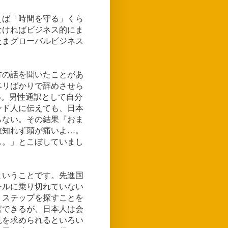
えば「時間を守る」くら
なければビジネス的にま
たまグローバルビジネス
。
方の話を聞いたことがあ
ベリばかりで辞めさせら
い。男性通訳として自分
ンド人に伝えても、日本
らない。その結果『おま
数知れず頭が痛いよ…。
…。」とこぼしていまし
ということです。先進国
ールに乗り切れていない
トステップを探すことを
言できるが、日本人は会
見を求められるといろい