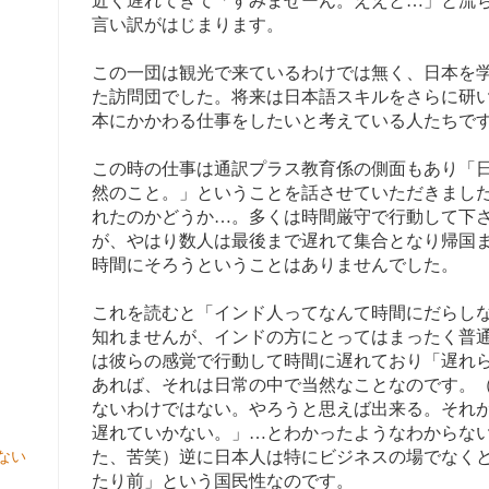
近く遅れてきて「すみませーん。ええと…」と流
言い訳がはじまります。
この一団は観光で来ているわけでは無く、日本を
た訪問団でした。将来は日本語スキルをさらに研
本にかかわる仕事をしたいと考えている人たちで
この時の仕事は通訳プラス教育係の側面もあり「
然のこと。」ということを話させていただきまし
れたのかどうか…。多くは時間厳守で行動して下
が、やはり数人は最後まで遅れて集合となり帰国
時間にそろうということはありませんでした。
これを読むと「インド人ってなんて時間にだらし
知れませんが、インドの方にとってはまったく普
は彼らの感覚で行動して時間に遅れており「遅れ
あれば、それは日常の中で当然なことなのです。
ないわけではない。やろうと思えば出来る。それ
遅れていかない。」…とわかったようなわからな
ない
た、苦笑）逆に日本人は特にビジネスの場でなく
たり前」という国民性なのです。