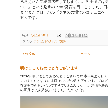
ろ考え込んで結局沈黙してしまう…。相手側には
い。」という趣旨のTwiter発言を目にしました。
まだまだグローバルビジネスの場でのコミュニケ
有りです。
時刻:
7月 19, 2011
ラベル:
ことば
,
ビジネス
,
英語
次の投稿
ホーム
明けましておめでとうございます
2026年 明けましておめでとうございます 本年もよろ
てみましたがすでに本日は2026年2月も下旬です。ブロ
存確認できるレベルでできていればいいか…と怠惰を決め
の正月はご挨拶もないままだったので「お...