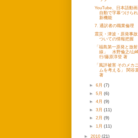
YouTube、日本語動
自動で字幕つけられ
新機能
7. 通訳者の職業倫理
震災・津波・原発事故
ついての情報把握
「福島第一原発と放射
線」 水野倫之/山
行/藤原淳登 著
「風評被害 そのメカ
ムを考える」 関谷
著
►
6月
(7)
►
5月
(6)
►
4月
(9)
►
3月
(11)
►
2月
(9)
►
1月
(11)
►
2010
(21)