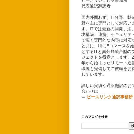
ピースリンク通訳事務所
代表通訳翻訳者
国内外問わず、IT分野、製
野を主に専門として対応い
す。ITでは最新の開発手法
境構築、連携、セキュリテ
で広く専門的な内容に対応
と共に、特にEコマースを
とするITと異分野融合型の
ジェクトを得意とします。20
年から始まったリモート通
環境も完備してご依頼をお
しています。
詳しい実績や通訳翻訳のお
合わせは
→
ピースリンク通訳事務所
このブログを検索