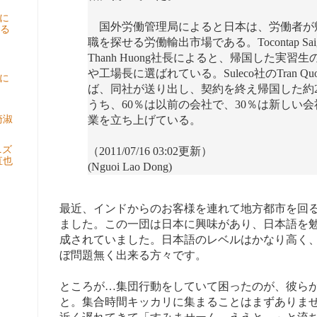
画に
国外労働管理局によると日本は、労働者が
る
職を探せる労働輸出市場である。Tocontap Saigo
Thanh Huong社長によると、帰国した実習
や工場長に選ばれている。Suleco社のTran Quo
に
ば、同社が送り出し、契約を終え帰国した約2,
うち、60％は以前の会社で、30％は新しい会
崎淑
業を立ち上げている。
ニズ
（2011/07/16 03:02更新）
直也
(Nguoi Lao Dong)
最近、インドからのお客様を連れて地方都市を回
ました。この一団は日本に興味があり、日本語を
成されていました。日本語のレベルはかなり高く
ぼ問題無く出来る方々です。
ところが…集団行動をしていて困ったのが、彼ら
と。集合時間キッカリに集まることはまずありませ