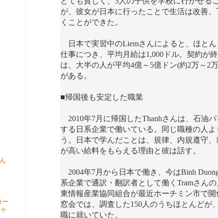
とても貧しく、5人の子供を学校に行かせる
が、彼女が日本に行ったことで生活は改善、
くことができた。
日本で実習中のLiemさんによると、ほと
仕事につき、平均月給は1,000ドル。契約が
は、大半の人が平均4億～5億ドン(約2万～2万5
がある。
■帰国後も安定した職業
2010年7月に帰国したThanhさんは、石油
する日系企業で働いている。同じ職種の人よ
う。日本で学んだことは、規律、内規遵守、
が高い給料をもらえる理由と彼は話す。
ん
2004年7月から日本で働き、今はBinh Duong
系企業で通訳・翻訳者として働くTramさんの
東情報産業協同組合が最近ホーチミン市で開
ロー
窓会では、調査した150人のうちほとんどが
ャ
職に就いていた。