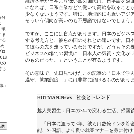
経済水準が日本より低い国の国民は、日本語を勉
になれば、日系企業などで働いて高給を取ること
少なくないようです。特に、地理的にも近いアジ
造分
そういう傾向が高いのも不思議ではないでしょう
ま
、環
ですが、ここには盲点があります。日本のビジネ
ィま
する
する考え方と、彼らの国のそれとの違いです。日
始め
て彼らの先を走っているわけですが、どうもその要
プロ
ビジネスの場での習慣に、日本人の気質・文化が
19
のものだった。」ということが有るようです。
訳の
待ち
その意味で、先日見つけたこの記事の「日本で学
遵守、就業態度…」には非常に頷けるものがあり
問い
HOTMAN!News 社会とトレンド
越人実習生：日本の3年で変わる生活、帰国
「日本に渡って3年、彼らは数億ドンを貯
能、外国語、より良い就業マナーを身に付け