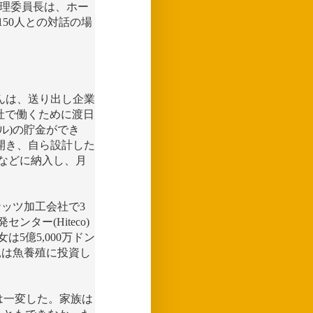
労働管理委員長は、ホー
50人との対話の場
んは、送り出し企業
械会社で働くために渡日
ドル)の貯金ができ
開き、自ら設計した
などに納入し、月
コナッツ加工会社で3
ター(Hiteco)
5億5,000万ドン
両親は魚養殖に投資し
は一変した。家族は