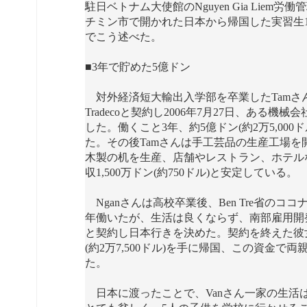
駐日ベトナム大使館のNguyen Gia Liem
チミン市で開かれた日本から帰国した実習生1
でこう述べた。
■3年で貯めた5億ドン
対外経済短大輸出入学部を卒業したTamさ
Tradecoと契約し2006年7月27日、ある機
した。働くこと3年、約5億ドン(約2万5,000
た。その後Tamさんは手工芸品の生産工場を
木製の机を生産、店舗やレストラン、ホテル
収1,500万ドン(約750ドル)と安定している。
Nganさんは高校卒業後、Ben Tre省のコ
年働いたが、生活は良くならず、南部雇用開発セン
と契約し日本行きを決めた。契約を終えた彼女は
(約2万7,500ドル)を手に帰国、この資金で
た。
日本に渡ったことで、Vanさん一家の生活