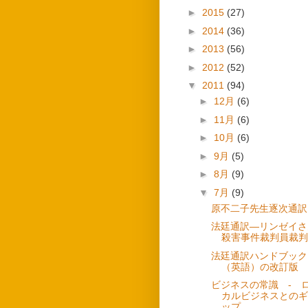
►
2015
(27)
►
2014
(36)
►
2013
(56)
►
2012
(52)
▼
2011
(94)
►
12月
(6)
►
11月
(6)
►
10月
(6)
►
9月
(5)
►
8月
(9)
▼
7月
(9)
原不二子先生逐次通訳
法廷通訳―リンゼイさ
殺害事件裁判員裁判
法廷通訳ハンドブック
（英語）の改訂版
ビジネスの常識 - 
カルビジネスとのギ
ップ