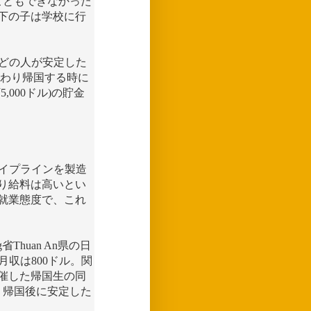
こともできなかった
下の子は学校に行
んどの人が安定した
終わり帰国する時に
,000ドル)の貯金
パイプラインを製造
り給料は高いとい
就業態度で、これ
省Thuan An県の日
月収は800ドル。関
催した帰国生の同
、帰国後に安定した