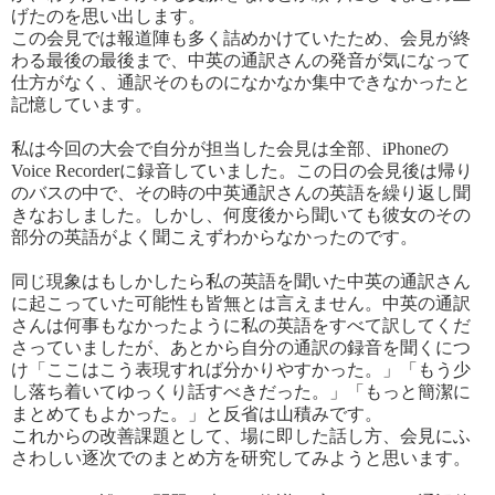
げたのを思い出します。
この会見では報道陣も多く詰めかけていたため、会見が終
わる最後の最後まで、中英の通訳さんの発音が気になって
仕方がなく、通訳そのものになかなか集中できなかったと
記憶しています。
私は今回の大会で自分が担当した会見は全部、iPhoneの
Voice Recorderに録音していました。この日の会見後は帰り
のバスの中で、その時の中英通訳さんの英語を繰り返し聞
きなおしました。しかし、何度後から聞いても彼女のその
部分の英語がよく聞こえずわからなかったのです。
同じ現象はもしかしたら私の英語を聞いた中英の通訳さん
に起こっていた可能性も皆無とは言えません。中英の通訳
さんは何事もなかったように私の英語をすべて訳してくだ
さっていましたが、あとから自分の通訳の録音を聞くにつ
け「ここはこう表現すれば分かりやすかった。」「もう少
し落ち着いてゆっくり話すべきだった。」「もっと簡潔に
まとめてもよかった。」と反省は山積みです。
これからの改善課題として、場に即した話し方、会見にふ
さわしい逐次でのまとめ方を研究してみようと思います。