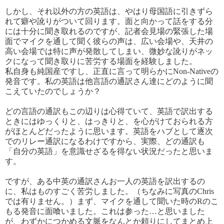
しかし、それ以外の方の英語は、やはり母国語に引きずら
れて癖や訛りがついて回ります。面と向かって話をする分
には十分に聞き取れるのですが、記者会見場の緊張した場
面でマイクを通して聞く彼らの声は、広い会場や、天井の
高い会場では特に声が発散してしまい、微妙な訛りがネッ
クになって聞き取りに苦労する場面を経験しました。
私自身も純国産ですし、正直に言って明らかにNon-Nativeの
発音です。私の英語は他言語の通訳さん達にどのように聞
こえていたのでしょうか？
どの言語の通訳もこの辺りは心得ていて、英語で訳出する
ときにはゆっくりと、はっきりと、を心がけておられる方
がほとんどだったように思います。英語をハブとして逐次
でのリレー通訳になるわけですから、実際、どの通訳も
「自分の英語」を意識せざるを得ない状況だったと思いま
す。
ですが、ある中英の通訳さんお一人の英語を訳出するの
に、私はものすごく苦労しました。（ちなみに写真のChris
では有りません。）まず、マイクを通して聞いた時のRのこ
もる発音に面喰いました。これは参った…と思いました
が、わずかにつかめる文脈をなんとか頼りにしてまとめ上