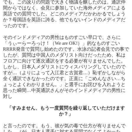
でも、この訛りの問題で大きく物議を醸したのは、通訳仲
間からではなく、会見に参加していた海外メディアによる
英語での質問でした。どこのメディアだかわかるでしょう
か？母国語を英語に誇る、他でもないインドのメディアだ
ったのです。
そのインドメディアの男性はものすごい早口で、さらに
「うぃーらーろっけ！（We are OK!）」的なものすごい
RRRR発音で質問し始めたのです。水泳の記者会見での事で
したが、質問は中国人のメダリスト向けだったため、私は
フロアに向けて逐次通訳をする必要が有りませんでした。
しかし、日本人メダリストにウィスパリングしていたので
すが…（よりによって入江君と古賀君…）恥ずかしながら
全く通訳できなかったのです。正直に「ごめんなさい…ち
ょっとよくわかりません。」と選手にお詫びを入れようと
思った瞬間…中英通訳さんがそのインドメディアの男性に
対し
「すみません、もう一度質問を繰り返していただけます
か？」
と言ったのです。もう、彼が気の毒で仕方が有りませんで
した。（が、日本人選手に対する質問でなくてよかった…