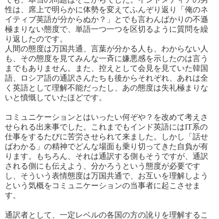
性は、席上で明らかに体勢を変えてふんぞり返り「俺のネ
イティブ英語が分からぬか？」とでも言わんばかりの不遜
極まりない態度で、単語一つ一つを区切るように質問を繰
り返したのです。
人間の態度は万国共通、言葉が分かる人も、わからない人
も、その態度を見てみんな一斉に嫌悪感を示したのは言う
までもありません。また、控えとして会見を見ていた韓国
語、ロシア語の通訳さんたちも後からそれぞれ、あれは全
く英語として理解不能だったし、あの態度は失礼極まりな
いと憤慨していたほどです。
コミュニケーションとはいったい何ぞや？を改めて考えさ
せられる出来事でした。これまでもインド英語にはIT系の
仕事をするたびに苦労させられて来ました。しかし「話せ
ばわかる」の精神でどんな場面も乗り切ってきた自負が有
ります。もちろん、それは通訳する側もそうですが、通訳
される側にも伝えよう、分かろうという態度が必要です
し、そういう表情態度は万国共通で、お互いを理解しよう
という気概をコミュニケーションの当事者に起こさせま
す。
通訳者として、一定レベルの各国の方の訛りを理解するこ