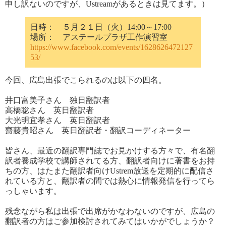
申し訳ないのですが
、Ustreamがあるときは見てます。
）
日時： ５月２１日（火）14:00～17:00
場所： アステールプラザ工作演習室
https://www.facebook.com/events/1628626472127
53/
今回、広島出張でこられるのは以下の
四
名。
井口富美子さん
独
日翻訳者
高橋聡さん
英
日翻訳者
大
光明
宜孝
さん
英
日翻訳者
齋藤
貴昭
さん
英
日翻訳者・翻訳コーディネーター
皆さん、最近の翻訳専門誌でお見かけする方々で、有名翻
訳者養成学校で講師されてる方、翻訳者向けに著書をお持
ちの方、はたまた翻訳者向けUstrem放送を定期的に配信さ
れている方と、翻訳者の間では熱心に情報発信を行ってら
っしゃいます。
残念ながら私は出張で出席がかなわないのですが、広島の
翻訳者の方はご参加検討されてみてはいかがでしょうか？