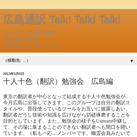
広島通訳 Talk! Talk! Talk!
ピースリンク通訳事務所
代表通訳翻訳者
宮原美佳子のブログです。
▼
2013年5月6日
十人十色（翻訳）勉強会 広島編
東京の翻訳者が中心となって結成する十人十色勉強会が、
今月広島に出張してきます。このグループは自分の翻訳ス
タイルや、普段使っているツールをお互いに披露しあい、
翻訳者どうし技術や知識を広げながら切磋琢磨することを
目的としています。また、勉強会の様子をUstream中継し
て、その場に集まることのできない翻訳者へも間口を開い
ています。（私も一応…メンバーです
。幽霊会員みたいで