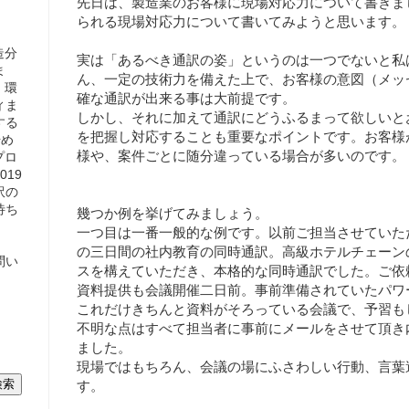
先日は、製造業のお客様に現場対応力について書きま
られる現場対応力について書いてみようと思います。
造分
実は「あるべき通訳の姿」というのは一つでないと私
ま
ん、一定の技術力を備えた上で、お客様の意図（メッ
、環
確な通訳が出来る事は大前提です。
ィま
しかし、それに加えて通訳にどうふるまって欲しいと
する
を把握し対応することも重要なポイントです。お客様
始め
様や、案件ごとに随分違っている場合が多いのです。
プロ
19
訳の
待ち
幾つか例を挙げてみましょう。
一つ目は一番一般的な例です。以前ご担当させていた
の三日間の社内教育の同時通訳。高級ホテルチェーン
問い
スを構えていただき、本格的な同時通訳でした。ご依
資料提供も会議開催二日前。事前準備されていたパワー
これだけきちんと資料がそろっている会議で、予習も
不明な点はすべて担当者に事前にメールをさせて頂き
ました。
現場ではもちろん、会議の場にふさわしい行動、言葉
す。