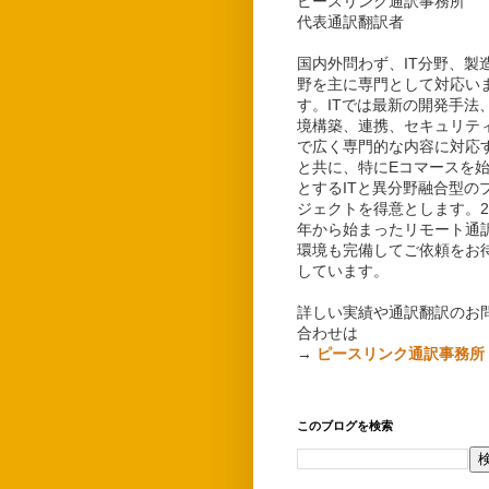
ピースリンク通訳事務所
代表通訳翻訳者
国内外問わず、IT分野、製
野を主に専門として対応い
す。ITでは最新の開発手法
境構築、連携、セキュリテ
で広く専門的な内容に対応
と共に、特にEコマースを
とするITと異分野融合型の
ジェクトを得意とします。20
年から始まったリモート通
環境も完備してご依頼をお
しています。
詳しい実績や通訳翻訳のお
合わせは
→
ピースリンク通訳事務所
このブログを検索