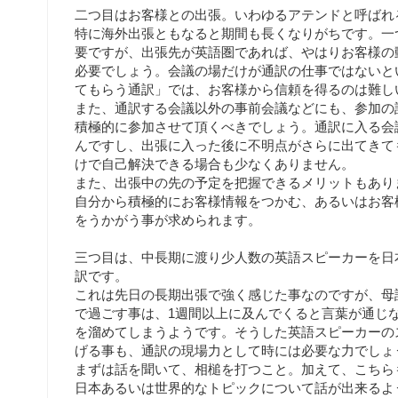
二つ目はお客様との出張。いわゆるアテンドと呼ばれ
特に海外出張ともなると期間も長くなりがちです。一
要ですが、出張先が英語圏であれば、やはりお客様の
必要でしょう。会議の場だけが通訳の仕事ではないと
てもらう通訳」では、お客様から信頼を得るのは難し
また、通訳する会議以外の事前会議などにも、参加の
積極的に参加させて頂くべきでしょう。通訳に入る会
んですし、出張に入った後に不明点がさらに出てきて
けで自己解決できる場合も少なくありません。
また、出張中の先の予定を把握できるメリットもあり
自分から積極的にお客様情報をつかむ、あるいはお客
をうかがう事が求められます。
三つ目は、中長期に渡り少人数の英語スピーカーを日
訳です。
これは先日の長期出張で強く感じた事なのですが、母
で過ごす事は、1週間以上に及んでくると言葉が通じ
を溜めてしまうようです。そうした英語スピーカーの
げる事も、通訳の現場力として時には必要な力でしょ
まずは話を聞いて、相槌を打つこと。加えて、こちら
日本あるいは世界的なトピックについて話が出来るよ