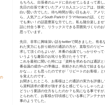
もちろん、出張者のムードに合わせてふるまって差し
先日の出張で来ていたアメリカ人エンジニアは、技術
白い賢い方でした。待ち時間が長い日もあり、アメリ
ら、人気アニメSouth ParkやドラマHeroesの話
でも来い！の話題豊富な方でした。私も随分楽しませ
話に付合う事で、リラックスできる雰囲気づくりのお
思っています。
先日、非常に興味深い話をtwitterで聞きました。有
れた実力にも折り紙付の通訳の方が、直取引のリピー
求して頂くのもよいが、本番の会議でしっかりやって
いうような趣旨のお叱りを受けたそうです。
これを最初に聞いた時には「資料を求めるのは通訳と
番会議の成功への準備は、依頼された時点で始まるも
かな…」とも思ったのですが「リピートのお客様」と
を覚えたのです。
の
お聞きしたところ、お客様はこの通訳の実力を評価し
ら資料請求の要求が強すぎると感じてらっしゃったよ
どういう要請の仕方をしたのか？も気になる事ですが
とらわれて、お客様が日頃感じている事にアンテナが
事のようでした。