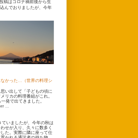
グ投稿はコロナ禍前後から生
込んでおりましたが、今年
はなかった…（世界の料理シ
に思い出して「子どもの頃に
アメリカの料理番組がこれ。
ら一発で出てきました。
 ...
ていましたが、今年の秋は
合わせが入り、久々に数多く
でした。実際に隣に座って仕
に置かれる通訳者の持ち物。