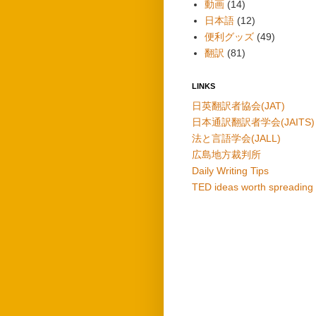
動画
(14)
日本語
(12)
便利グッズ
(49)
翻訳
(81)
LINKS
日英翻訳者協会(JAT)
日本通訳翻訳者学会(JAITS)
法と言語学会(JALL)
広島地方裁判所
Daily Writing Tips
TED ideas worth spreading