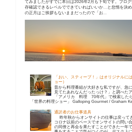
てみましたがすでに本日は2026年2月も下旬です。ブロ
存確認できるレベルでできていればいいか…と怠惰を決め
の正月はご挨拶もないままだったので「お...
「おい、スティーブ！」はオリジナルに
ョー）
昔から料理番組が大好きな私ですが、急
見てたあれなんだったっけ？」と調べた
「アメリカ 料理 70年代」で検索した
「世界の料理ショー」 Galloping Gourmet / Graham Kerr
通訳者のお仕事道具
昨年秋からオンサイトの仕事は戻ってき
コロナ以前のペースでオンサイトの問い
の同僚と再会を果たすことができた一年
事をすることで気がつくのが、デスク上